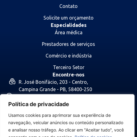
Contato
Solicite um orçamento
Especialidades
Área médica
Prestadores de serviços
Comércio e indústria
Terceiro Setor
Encontre-nos
R. José Bonifácio, 203 - Centro,
Campina Grande - PB, 58400-250
(83) 9 9992-9785
Política de privacidade
(83) 3321-2727
contato@almeidacontabilidadepb.com.br
Usamos cookies para aprimorar sua experiência de
Nos acompanhe:
navegação, veicular anúncios ou conteúdo personalizado
e analisar nosso tráfego. Ao clicar em "Aceitar tudo", você